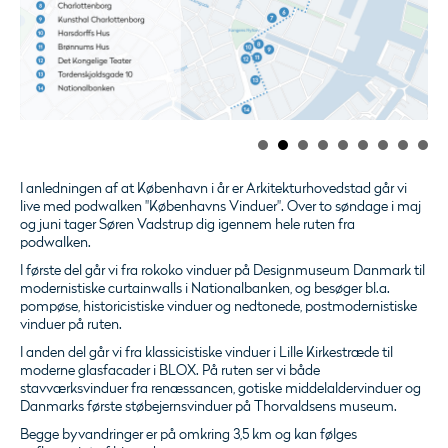
I anledningen af at København i år er Arkitekturhovedstad går vi
live med podwalken "Københavns Vinduer". Over to søndage i maj
og juni tager Søren Vadstrup dig igennem hele ruten fra
podwalken.
I første del går vi fra rokoko vinduer på Designmuseum Danmark til
modernistiske curtainwalls i Nationalbanken, og besøger bl.a.
pompøse, historicistiske vinduer og nedtonede, postmodernistiske
vinduer på ruten.
I anden del går vi fra klassicistiske vinduer i Lille Kirkestræde til
moderne glasfacader i BLOX. På ruten ser vi både
stavværksvinduer fra renæssancen, gotiske middelaldervinduer og
Danmarks første støbejernsvinduer på Thorvaldsens museum.
Begge byvandringer er på omkring 3,5 km og kan følges