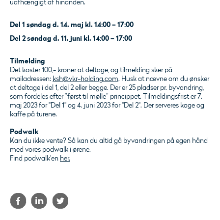
uafhængigt af hinanden.
Del
1 søndag
d.
14. maj
kl. 14:00 – 17:00
Del
2 søndag d.
11
. juni
kl. 14:00 – 17:00
Tilmelding
Det koster 100,- kroner at deltage, og tilmelding sker på
mailadressen:
ksh@vkr-holding.com
. Husk at nævne om du ønsker
at deltage i del 1, del 2 eller begge. Der er 25 pladser pr. byvandring,
som fordeles efter ”først til mølle” princippet. Tilmeldingsfrist er 7.
maj 2023 for "Del 1" og 4. juni 2023 for "Del 2". Der serveres kage og
kaffe på turene.
Podwalk
Kan du ikke vente? Så kan du altid gå byvandringen på egen hånd
med vores podwalk i ørene.
Find podwalk'en
her.