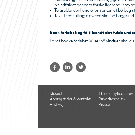
lysindfaldet gennem forskellige vinduestype
To artikler, der handler om enten at bo bag s
Tekstfremstilling; eleverne skal på baggrund a
Book forløbet og få tilsendt det fulde und
For at booke forløbet 'Vi ser på vinduer' skal
Museet
Tilmeld nyhedsbrev
Åbningstider & kontakt
Privatlivspolitik
Find vej
Presse