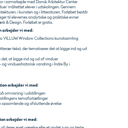
 i samarbejde med Dansk Arkitektur Center
duer’ målrettet elever i udskolingen. Gennem
tekturen, i kunsten og i litteraturen. Forløbet består
drager til elevernes analytiske og praktiske evner
k & Design. Forløbet er gratis.
 arbejder vi med:
fra VILLUM Window Collections kunstsamling
erær tekst, der tematiserer det at kigge ind og ud
m det, at kigge ind og ud af vinduer
l- og vindueshistorisk vandring i Indre By i
ion arbejder vi med
:
 på omvisning i udstillingen
dstillingens temafortællinger
n opsamlende og afsluttende øvelse
on arbejder vi med:
f deres eget værelse eller et andet rum og teste