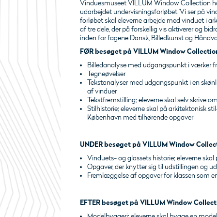
Vinduesmuseet VILLUM Window Collection har
udarbejdet undervisningsforløbet ’Vi ser på vin
forløbet skal eleverne arbejde med vinduet i arki
af tre dele, der på forskellig vis aktiverer og bi
inden for fagene Dansk, Billedkunst og Håndvær
FØR besøget på VILLUM Window Collection
Billedanalyse med udgangspunkt i værker 
Tegneøvelser
Tekstanalyser med udgangspunkt i en skønlitt
af vinduer
Tekstfremstilling; eleverne skal selv skrive o
Stilhistorie; eleverne skal på arkitektonisk sti
København med tilhørende opgaver
UNDER besøget på VILLUM Window Collect
Vinduets- og glassets historie; eleverne skal
Opgaver, der knytter sig til udstillingen og u
Fremlæggelse af opgaver for klassen som e
EFTER besøget på VILLUM Window Collecti
Modelbyggeri; eleverne skal bygge en model a