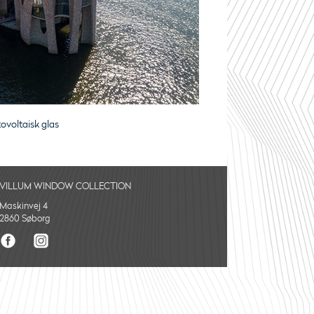
tovoltaisk glas
VILLUM WINDOW COLLECTION
Maskinvej 4
2860 Søborg