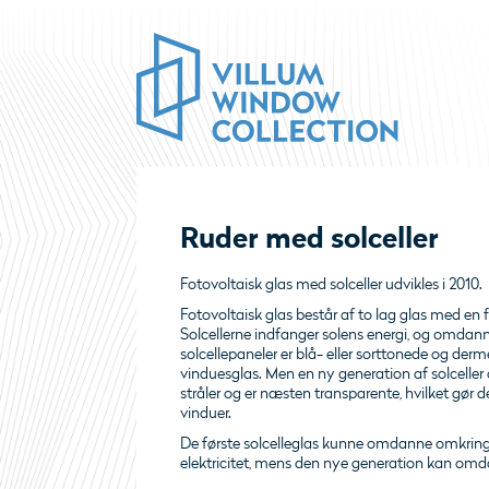
Ruder med solceller
Fotovoltaisk glas med solceller udvikles i 2010.
Fotovoltaisk glas består af to lag glas med en f
Solcellerne indfanger solens energi, og omdanner 
solcellepaneler er blå- eller sorttonede og de
vinduesglas. Men en ny generation af solceller
stråler og er næsten transparente, hvilket gør
vinduer.
De første solcelleglas kunne omdanne omkring 
elektricitet, mens den nye generation kan omd