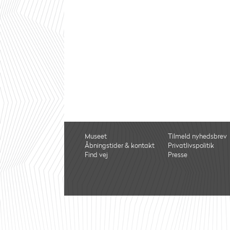
Museet
Tilmeld nyhedsbrev
Åbningstider & kontakt
Privatlivspolitik
Find vej
Presse