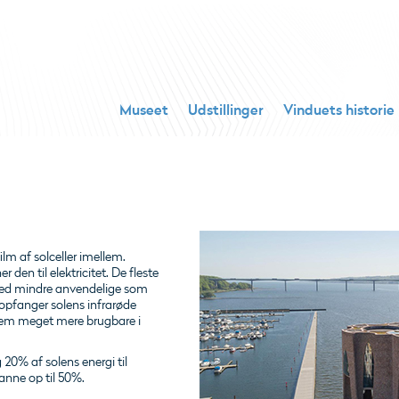
Museet
Udstillinger
Vinduets historie
ilm af solceller imellem.
den til elektricitet. De fleste
rmed mindre anvendelige som
 opfanger solens infrarøde
 dem meget mere brugbare i
20% af solens energi til
anne op til 50%.