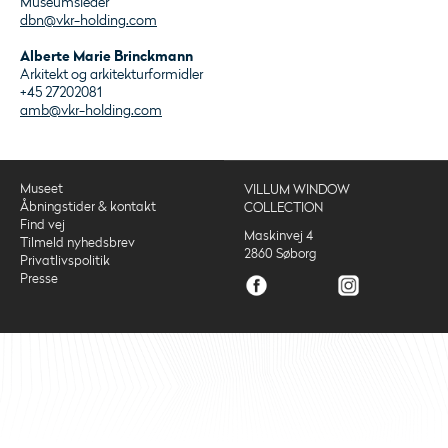
Museumsleder
dbn@vkr-holding.com
Alberte Marie Brinckmann
Arkitekt og arkitekturformidler
+45 27202081
amb@vkr-holding.com
Museet
VILLUM WINDOW
Åbningstider & kontakt
COLLECTION
Find vej
Maskinvej 4
Tilmeld nyhedsbrev
2860 Søborg
Privatlivspolitik
Presse