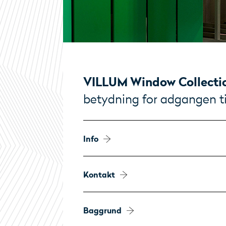
VILLUM Window Collecti
betydning for adgangen til
Info
Kontakt
Adresse
VILLUM Window Collection
Maskinvej 4
2860 Søborg
Baggrund
Kontakt
Danmark
Dorthe Bech-Nielsen