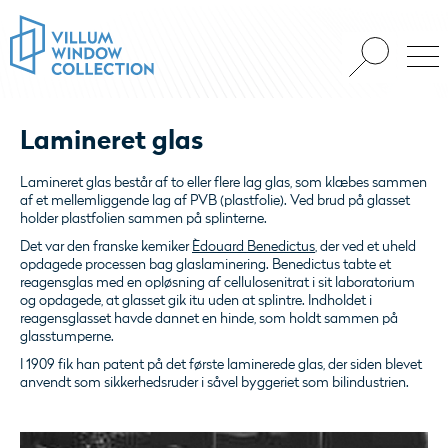
Lamineret glas
Lamineret glas består af to eller flere lag glas, som klæbes sammen
af et mellemliggende lag af PVB (plastfolie). Ved brud på glasset
holder plastfolien sammen på splinterne.
Det var den franske kemiker
Èdouard Benedictus
, der ved et uheld
opdagede processen bag glaslaminering. Benedictus tabte et
reagensglas med en opløsning af cellulosenitrat i sit laboratorium
og opdagede, at glasset gik itu uden at splintre. Indholdet i
reagensglasset havde dannet en hinde, som holdt sammen på
glasstumperne.
I 1909 fik han patent på det første laminerede glas, der siden blevet
anvendt som sikkerhedsruder i såvel byggeriet som bilindustrien.