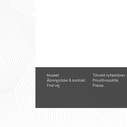
Museet
Tilmeld nyhedsbrev
Åbningstider & kontakt
Privatlivspolitik
Find vej
Presse