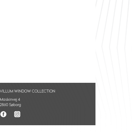
VILLUM WINDOW COLLECTION
Maskinvej 4
2860 Søborg