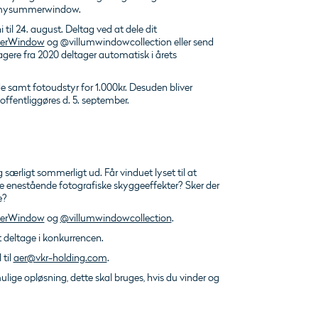
f #mysummerwindow.
 til 24. august. Deltag ved at dele dit
rWindow
og @villumwindowcollection eller send
agere fra 2020 deltager automatisk i årets
e samt fotoudstyr for 1.000kr. Desuden bliver
offentliggøres d. 5. september.
 særligt sommerligt ud. Får vinduet lyset til at
le enestående fotografiske skyggeeffekter? Sker der
e?
rWindow
og
@villumwindowcollection
.
t deltage i konkurrencen.
 til
aer@vkr-holding.com
.
mulige opløsning, dette skal bruges, hvis du vinder og