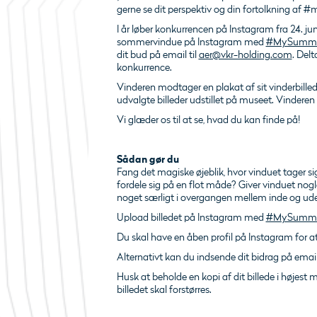
gerne se dit perspektiv og din fortolkning a
I år løber konkurrencen på Instagram fra 24. juni
sommervindue på Instagram med
#MySumme
dit bud på email til
aer@vkr-holding.com
. Delt
konkurrence.
Vinderen modtager en plakat af sit vinderbilled
udvalgte billeder udstillet på museet. Vinderen 
Vi glæder os til at se, hvad du kan finde på!
Sådan gør du
Fang det magiske øjeblik, hvor vinduet tager sig
fordele sig på en flot måde? Giver vinduet nog
noget særligt i overgangen mellem inde og ud
Upload billedet på Instagram med
#MySumme
Du skal have en åben profil på Instagram for a
Alternativt kan du indsende dit bidrag på email
Husk at beholde en kopi af dit billede i højest 
billedet skal forstørres.