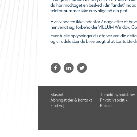
du har modtaget en besked i din "andet" indbakk
telefonnummer ikke er synlige på din profil.
Hvis vinderen ikke indenfor 7 dage efter at hav
henvendt sig, forbeholder VILLUM Window Collec
Eventuelle oplysninger du afgiver ved din deltage
og vil udelukkende blive brugt til at kontakte 
Museet
Tilmeld nyhedsbrev
Åbningstider & kontakt
Privatlivspolitik
Find vej
Presse