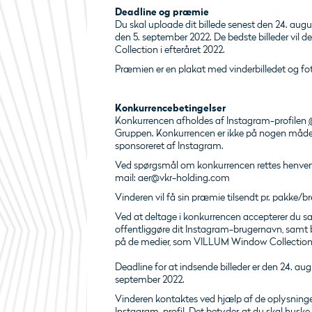
Deadline og præmie
Du skal uploade dit billede senest den 24. aug
den 5. september 2022. De bedste billeder vil d
Collection i efteråret 2022.
Præmien er en plakat med vinderbilledet og fot
Konkurrencebetingelser
Konkurrencen afholdes af Instagram-profilen
Gruppen. Konkurrencen er ikke på nogen måde ti
sponsoreret af Instagram.
Ved spørgsmål om konkurrencen rettes henvend
mail: aer@vkr-holding.com
Vinderen vil få sin præmie tilsendt pr. pakke/br
Ved at deltage i konkurrencen accepterer du 
offentliggøre dit Instagram-brugernavn, samt bi
på de medier, som VILLUM Window Collection
Deadline for at indsende billeder er den 24. aug
september 2022.
Vinderen kontaktes ved hjælp af de oplysning
Instagram-profil. Det betyder, at du skal huske 