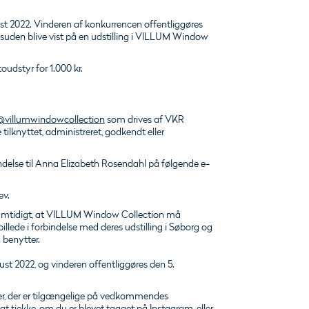
ust 2022. Vinderen af konkurrencen offentliggøres
esuden blive vist på en udstilling i VILLUM Window
oudstyr for 1.000 kr.
@villumwindowcollection
som drives af VKR
lknyttet, administreret, godkendt eller
else til Anna Elizabeth Rosendahl på følgende e-
ev.
samtidigt, at VILLUM Window Collection må
llede i forbindelse med deres udstilling i Søborg og
 benytter.
ust 2022, og vinderen offentliggøres den 5.
er, der er tilgængelige på vedkommendes
at tjekke, om du er blevet tagget på Instagram, eller