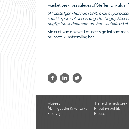
Værket beskrives således af Steffen Linvald i “
"Af dette hjem har han i 1890 malt et par bille
smukke portræt af den unge fru Dagny Fischer,
dagligstuevinduet, som om hun ventede på et t
Maleriet kan opleves i museets galleri sammen
museets kunstsamling
her
.
Museet
Tilmeld nyhedsbrev
Åbningstider & kontakt
Privatlivspolitik
Find vej
Presse