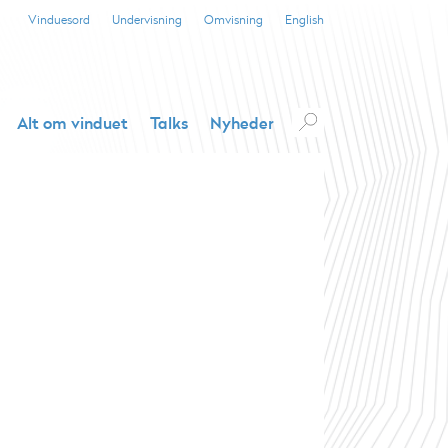
Vinduesord
Undervisning
Omvisning
English
Alt om vinduet
Talks
Nyheder