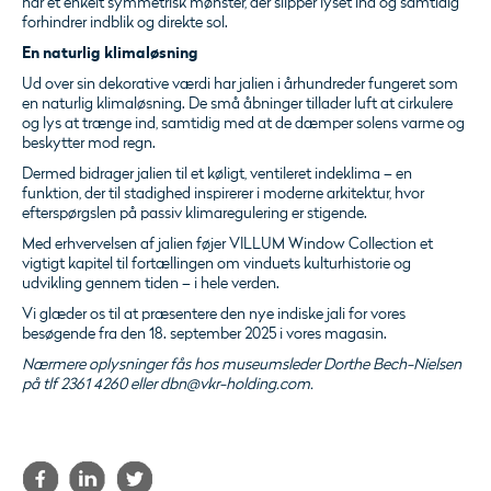
har et enkelt symmetrisk mønster, der slipper lyset ind og samtidig
forhindrer indblik og direkte sol.
En naturlig klimaløsning
Ud over sin dekorative værdi har jalien i århundreder fungeret som
en naturlig klimaløsning. De små åbninger tillader luft at cirkulere
og lys at trænge ind, samtidig med at de dæmper solens varme og
beskytter mod regn.
Dermed bidrager jalien til et køligt, ventileret indeklima – en
funktion, der til stadighed inspirerer i moderne arkitektur, hvor
efterspørgslen på passiv klimaregulering er stigende.
Med erhvervelsen af jalien føjer VILLUM Window Collection et
vigtigt kapitel til fortællingen om vinduets kulturhistorie og
udvikling gennem tiden – i hele verden.
Vi glæder os til at præsentere den nye indiske jali for vores
besøgende fra den 18. september 2025 i vores magasin.
Nærmere oplysninger fås hos museumsleder Dorthe Bech-Nielsen
på tlf 2361 4260 eller dbn@vkr-holding.com.