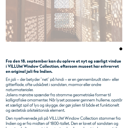
Fra den 18. september kan du opleve et nyt og særligt vindue
i VILLUM Window Collection, eftersom museet har erhvervet
en original jali fra Indien.
En jali – der betyder ”net” på hindi – er en gennembrudt sten- eller
gitterflade, ofte udskåret i sandsten, marmor eller andre
naturmaterialer.
Jaliens mønstre spænder fra stramme geometriske former til
kalligrafiske ornamenter. Når lyset passerer gennem hullerne, opstår
et særligt spil af lys og skygge, der gør jalien til både et funktionelt
og æstetisk arkitektonisk element.
Den nyerhvervede jali på VILLUM Window Collection stammer fra
Indien og er fra midten af 1800-tallet. Den er lavet af sandsten og