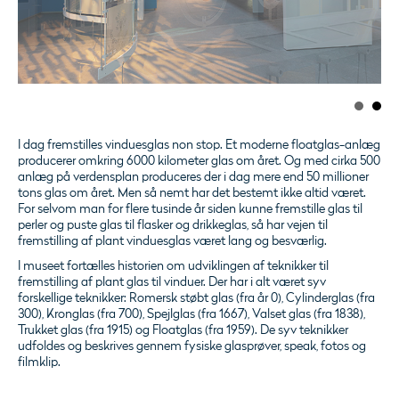
I dag fremstilles vinduesglas non stop. Et moderne floatglas-anlæg
producerer omkring 6000 kilometer glas om året. Og med cirka 500
anlæg på verdensplan produceres der i dag mere end 50 millioner
tons glas om året. Men så nemt har det bestemt ikke altid været.
For selvom man for flere tusinde år siden kunne fremstille glas til
perler og puste glas til flasker og drikkeglas, så har vejen til
fremstilling af plant vinduesglas været lang og besværlig.
I museet fortælles historien om udviklingen af teknikker til
fremstilling af plant glas til vinduer. Der har i alt været syv
forskellige teknikker: Romersk støbt glas (fra år 0), Cylinderglas (fra
300), Kronglas (fra 700), Spejlglas (fra 1667), Valset glas (fra 1838),
Trukket glas (fra 1915) og Floatglas (fra 1959). De syv teknikker
udfoldes og beskrives gennem fysiske glasprøver, speak, fotos og
filmklip.