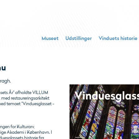
Museet
Udstillinger
Vinduets historie
nu
ragh.
assets År" afholdte VILLUM
 med restaureringsarkitekt
med temaet "Vinduesglasset -
ingen for Kulturarv,
ige Akademi i København. I
esglassets historie fra