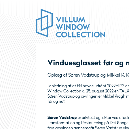
Vinduesglasset før og 
Oplæg af Søren Vadstrup og Mikkel K. K
I anledning af at FN havde udråbt 2022 til "Gl
Window Collection d. 25. august 2022 en TALK
Søren Vadstrup og civilingeniør Mikkel Kragh 
før og nu".
Søren Vadstrup
er arkitekt og lektor ved afdel
Transformation og Restaurering på Det Kongel
forelæsningen gennemgår Søren Vadstrup vindu