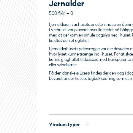
Jernalder
500 f.Kr. – 0
I jernalderen var husets eneste vindue en åbning
Lyrehullet var placeret over ildstedet, så bålr
med at der kom en smule dagslys ned i huset. 
kaldtes den et uglehul.
I jernalderhusets ydervægge var der desuden of
hvor lyset kunne trænge ind i huset. For at s
kunne glughullet tildækkes med transparente 
eller svineblære.
På den danske ø Læsø findes der den dag i dag 
bevaret under husets tagbeklædning som et mi
Vinduestyper