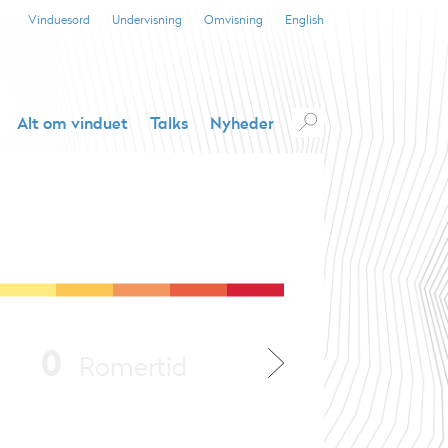
Vinduesord
Undervisning
Omvisning
English
Alt om vinduet
Talks
Nyheder
0
800
Romertid
V