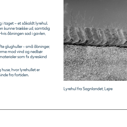
 i taget – et såkaldt lyrehul.
øgen kunne trække ud, samtidig
Hvis åbningen sad i gavlen,
te glughuller - små åbninger,
kærme mod vind og nedbør
materialer som fx dyreskind
huse, hvor lyrehullet er
nde fra fortiden.
Lyrehul fra Sagnlandet, Lejre