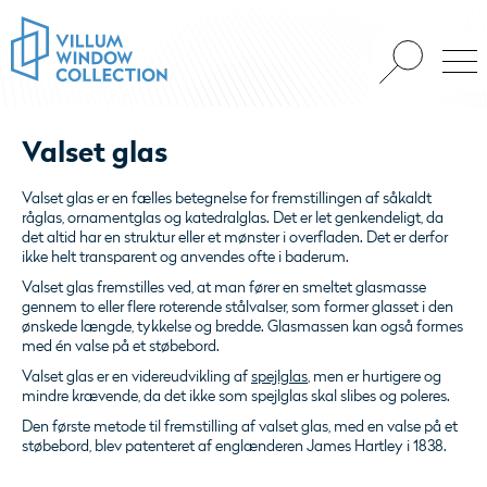
Valset glas
Valset glas er en fælles betegnelse for fremstillingen af såkaldt
råglas, ornamentglas og katedralglas. Det er let genkendeligt, da
det altid har en struktur eller et mønster i overfladen. Det er derfor
ikke helt transparent og anvendes ofte i baderum.
Valset glas fremstilles ved, at man fører en smeltet glasmasse
gennem to eller flere roterende stålvalser, som former glasset i den
ønskede længde, tykkelse og bredde. Glasmassen kan også formes
med én valse på et støbebord.
Valset glas er en videreudvikling af
spejlglas
, men er hurtigere og
mindre krævende, da det ikke som spejlglas skal slibes og poleres.
Den første metode til fremstilling af valset glas, med en valse på et
støbebord, blev patenteret af englænderen James Hartley i 1838.