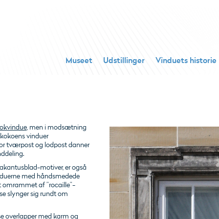
Museet
Udstillinger
Vinduets historie
okvindue
, men i modsætning
rokokoens vinduer
or tværpost og lodpost danner
nddeling.
 akantusblad-motiver, er også
induerne med håndsmedede
 omrammet af ”rocaille”-
se slynger sig rundt om
sse overlapper med karm og