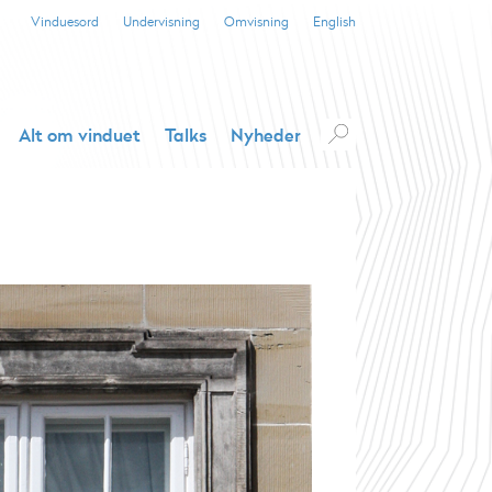
Vinduesord
Undervisning
Omvisning
English
Alt om vinduet
Talks
Nyheder