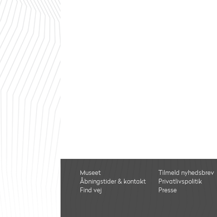
Museet
Tilmeld nyhedsbrev
Åbningstider & kontakt
Privatlivspolitik
Find vej
Presse