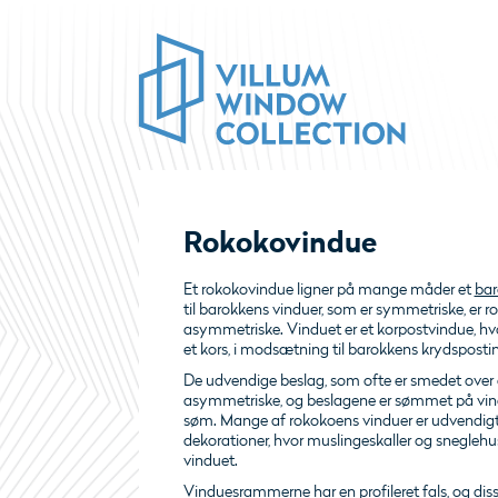
Rokokovindue
Et rokokovindue ligner på mange måder et
bar
til barokkens vinduer, som er symmetriske, er 
asymmetriske. Vinduet er et korpostvindue, hv
et kors, i modsætning til barokkens krydsposti
De udvendige beslag, som ofte er smedet over
asymmetriske, og beslagene er sømmet på v
søm. Mange af rokokoens vinduer er udvendigt
dekorationer, hvor muslingeskaller og sneglehu
vinduet.
Vinduesrammerne har en profileret fals, og di