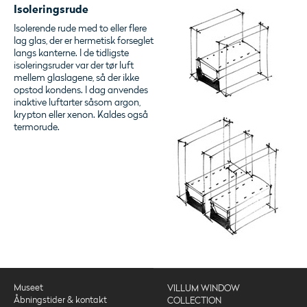
Isoleringsrude
Isolerende rude med to eller flere
lag glas, der er hermetisk forseglet
langs kanterne. I de tidligste
isoleringsruder var der tør luft
mellem glaslagene, så der ikke
opstod kondens. I dag anvendes
inaktive luftarter såsom argon,
krypton eller xenon. Kaldes også
termorude.
Museet
VILLUM WINDOW
Åbningstider & kontakt
COLLECTION