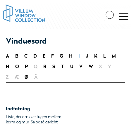
Vinduesord
A
B
C
D
E
F
G
H
I
J
K
L
M
N
O
P
Q
R
S
T
U
V
W
X
Y
Z
Æ
Ø
Å
Indfatning
Liste, der dækker fugen mellem
karm og mur. Se også gericht.