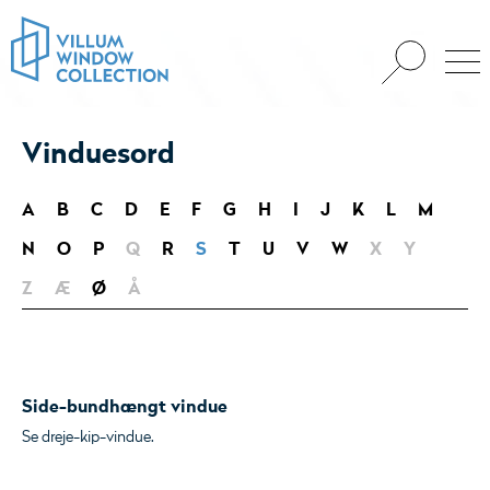
Vinduesord
A
B
C
D
E
F
G
H
I
J
K
L
M
N
O
P
Q
R
S
T
U
V
W
X
Y
Z
Æ
Ø
Å
Side-bundhængt vindue
Se dreje-kip-vindue.